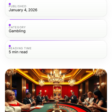
PUBLISHED
January 4, 2026
CATEGORY
Gambling
READING TIME
5
min read