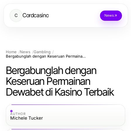
Cordcasino
C
News
Home
News
Gambling
Bergabunglah dengan Keseruan Permainan Dewabet di Kasino Terbaik
Bergabunglah dengan
Keseruan Permainan
Dewabet di Kasino Terbaik
AUTHOR
Michele Tucker