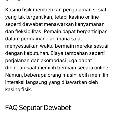
Kasino fisik memberikan pengalaman sosial
yang tak tergantikan, tetapi kasino online
seperti dewabet menawarkan kenyamanan
dan fleksibilitas. Pemain dapat berpartisipasi
dalam permainan dari mana saja,
menyesuaikan waktu bermain mereka sesuai
dengan kebutuhan. Biaya tambahan seperti
perjalanan dan akomodasi juga dapat
dihindari saat memilih bermain secara online.
Namun, beberapa orang masih lebih memilih
interaksi langsung yang ditawarkan oleh
kasino fisik.
FAQ Seputar Dewabet