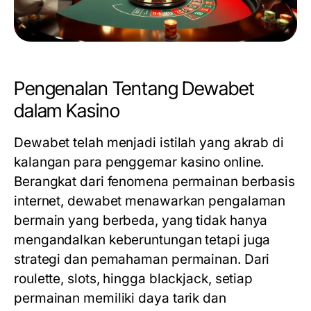
Pengenalan Tentang Dewabet
dalam Kasino
Dewabet telah menjadi istilah yang akrab di
kalangan para penggemar kasino online.
Berangkat dari fenomena permainan berbasis
internet, dewabet menawarkan pengalaman
bermain yang berbeda, yang tidak hanya
mengandalkan keberuntungan tetapi juga
strategi dan pemahaman permainan. Dari
roulette, slots, hingga blackjack, setiap
permainan memiliki daya tarik dan