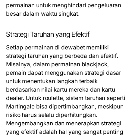
permainan untuk menghindari pengeluaran
besar dalam waktu singkat.
Strategi Taruhan yang Efektif
Setiap permainan di dewabet memiliki
strategi taruhan yang berbeda dan efektif.
Misalnya, dalam permainan blackjack,
pemain dapat menggunakan strategi dasar
untuk menentukan langkah terbaik
berdasarkan nilai kartu mereka dan kartu
dealer. Untuk roulette, sistem taruhan seperti
Martingale bisa dipertimbangkan, meskipun
risiko harus selalu diperhitungkan.
Mengembangkan dan menerapkan strategi
yang efektif adalah hal yang sangat penting