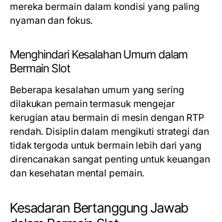
mereka bermain dalam kondisi yang paling
nyaman dan fokus.
Menghindari Kesalahan Umum dalam
Bermain Slot
Beberapa kesalahan umum yang sering
dilakukan pemain termasuk mengejar
kerugian atau bermain di mesin dengan RTP
rendah. Disiplin dalam mengikuti strategi dan
tidak tergoda untuk bermain lebih dari yang
direncanakan sangat penting untuk keuangan
dan kesehatan mental pemain.
Kesadaran Bertanggung Jawab