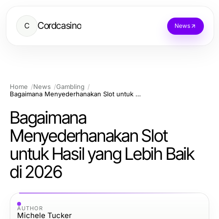
Cordcasino
C
News
Home
News
Gambling
Bagaimana Menyederhanakan Slot untuk Hasil yang Lebih Baik di 2026
Bagaimana
Menyederhanakan Slot
untuk Hasil yang Lebih Baik
di 2026
AUTHOR
Michele Tucker