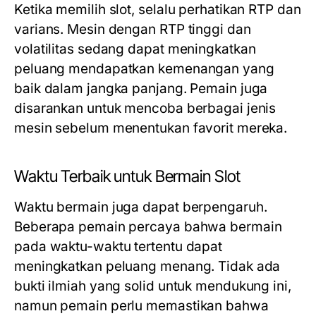
Ketika memilih slot, selalu perhatikan RTP dan
varians. Mesin dengan RTP tinggi dan
volatilitas sedang dapat meningkatkan
peluang mendapatkan kemenangan yang
baik dalam jangka panjang. Pemain juga
disarankan untuk mencoba berbagai jenis
mesin sebelum menentukan favorit mereka.
Waktu Terbaik untuk Bermain Slot
Waktu bermain juga dapat berpengaruh.
Beberapa pemain percaya bahwa bermain
pada waktu-waktu tertentu dapat
meningkatkan peluang menang. Tidak ada
bukti ilmiah yang solid untuk mendukung ini,
namun pemain perlu memastikan bahwa