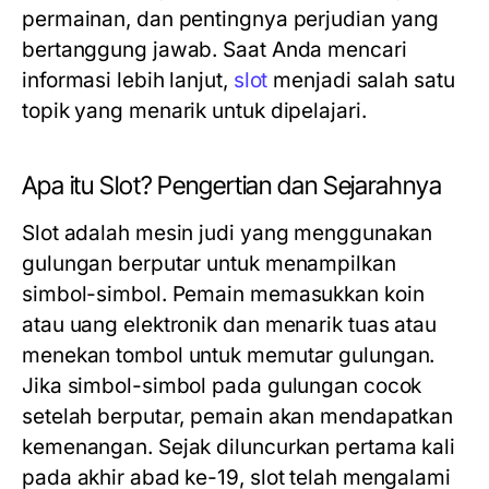
permainan, dan pentingnya perjudian yang
bertanggung jawab. Saat Anda mencari
informasi lebih lanjut,
slot
menjadi salah satu
topik yang menarik untuk dipelajari.
Apa itu Slot? Pengertian dan Sejarahnya
Slot adalah mesin judi yang menggunakan
gulungan berputar untuk menampilkan
simbol-simbol. Pemain memasukkan koin
atau uang elektronik dan menarik tuas atau
menekan tombol untuk memutar gulungan.
Jika simbol-simbol pada gulungan cocok
setelah berputar, pemain akan mendapatkan
kemenangan. Sejak diluncurkan pertama kali
pada akhir abad ke-19, slot telah mengalami