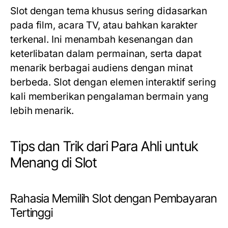
Slot dengan tema khusus sering didasarkan
pada film, acara TV, atau bahkan karakter
terkenal. Ini menambah kesenangan dan
keterlibatan dalam permainan, serta dapat
menarik berbagai audiens dengan minat
berbeda. Slot dengan elemen interaktif sering
kali memberikan pengalaman bermain yang
lebih menarik.
Tips dan Trik dari Para Ahli untuk
Menang di Slot
Rahasia Memilih Slot dengan Pembayaran
Tertinggi