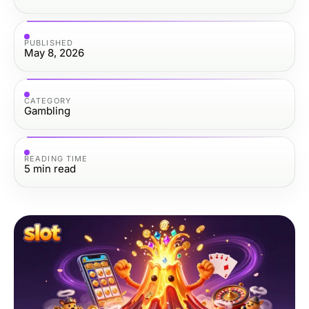
PUBLISHED
May 8, 2026
CATEGORY
Gambling
READING TIME
5
min read