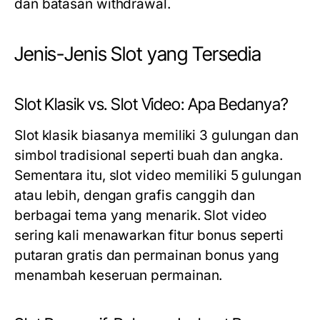
dan batasan withdrawal.
Jenis-Jenis Slot yang Tersedia
Slot Klasik vs. Slot Video: Apa Bedanya?
Slot klasik biasanya memiliki 3 gulungan dan
simbol tradisional seperti buah dan angka.
Sementara itu, slot video memiliki 5 gulungan
atau lebih, dengan grafis canggih dan
berbagai tema yang menarik. Slot video
sering kali menawarkan fitur bonus seperti
putaran gratis dan permainan bonus yang
menambah keseruan permainan.