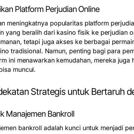
kan Platform Perjudian Online
n meningkatnya popularitas platform perjudia
n yang beralih dari kasino fisik ke perjudian 
manan, tetapi juga akses ke berbagai permain
sino tradisional. Namun, penting bagi para 
orm ini menawarkan kemudahan, mereka juga h
bisa muncul.
ekatan Strategis untuk Bertaruh
ik Manajemen Bankroll
emen bankroll adalah kunci untuk menjadi pe