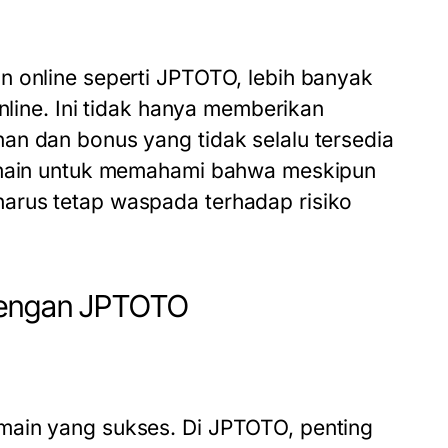
n online seperti JPTOTO, lebih banyak
online. Ini tidak hanya memberikan
an dan bonus yang tidak selalu tersedia
pemain untuk memahami bahwa meskipun
arus tetap waspada terhadap risiko
 dengan JPTOTO
main yang sukses. Di JPTOTO, penting