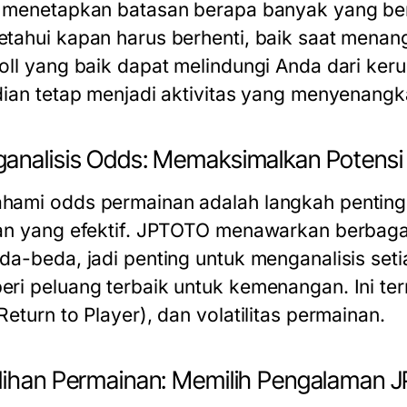
 menetapkan batasan berapa banyak yang berse
tahui kapan harus berhenti, baik saat mena
oll yang baik dapat melindungi Anda dari ke
dian tetap menjadi aktivitas yang menyenangk
analisis Odds: Memaksimalkan Potens
ami odds permainan adalah langkah pentin
an yang efektif. JPTOTO menawarkan berbag
da-beda, jadi penting untuk menganalisis set
ri peluang terbaik untuk kemenangan. Ini 
eturn to Player), dan volatilitas permainan.
lihan Permainan: Memilih Pengalaman 