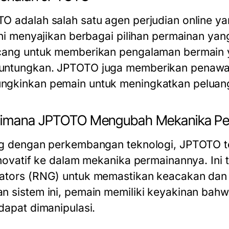
O adalah salah satu agen perjudian online y
 Ini menyajikan berbagai pilihan permainan yan
cang untuk memberikan pengalaman bermain
ntungkan. JPTOTO juga memberikan penawar
gkinkan pemain untuk meningkatkan peluan
imana JPTOTO Mengubah Mekanika Pe
ng dengan perkembangan teknologi, JPTOTO tel
 inovatif ke dalam mekanika permainannya. I
ators (RNG)
untuk memastikan keacakan dan k
n sistem ini, pemain memiliki keyakinan bahw
 dapat dimanipulasi.