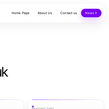
Home Page
About Us
Contact us
News
uk
READING TIME