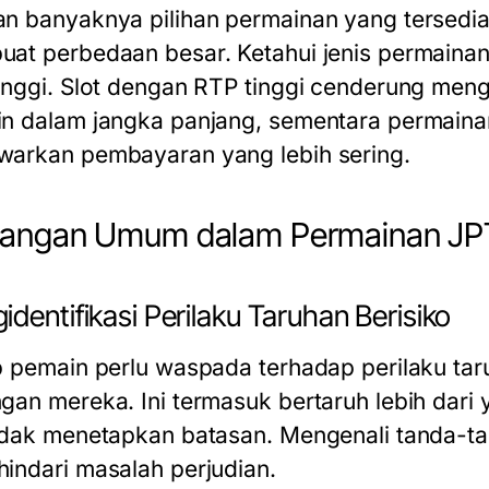
n banyaknya pilihan permainan yang tersedia
at perbedaan besar. Ketahui jenis permainan
inggi. Slot dengan RTP tinggi cenderung men
n dalam jangka panjang, sementara permainan
arkan pembayaran yang lebih sering.
tangan Umum dalam Permainan J
dentifikasi Perilaku Taruhan Berisiko
p pemain perlu waspada terhadap perilaku tar
gan mereka. Ini termasuk bertaruh lebih dari
idak menetapkan batasan. Mengenali tanda-ta
indari masalah perjudian.