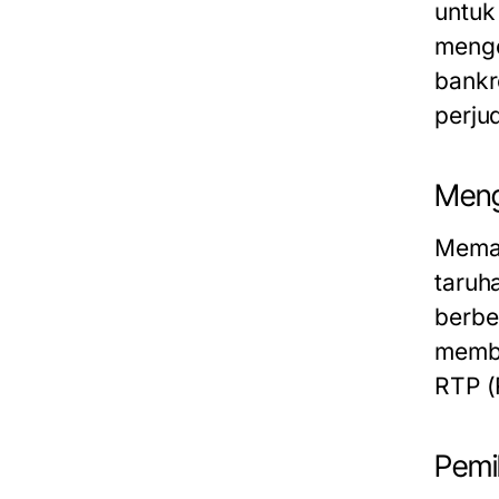
untuk
menge
bankr
perju
Meng
Memah
taruh
berbe
membe
RTP (R
Pemi