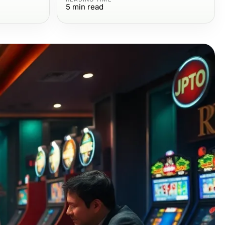
5
min read